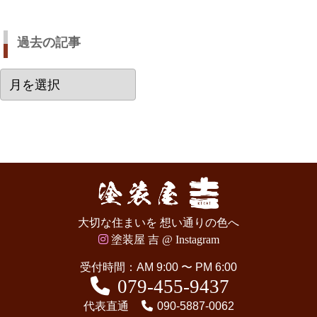
過去の記事
過
去
の
記
事
大切な住まいを 想い通りの色へ
塗装屋 吉 @ Instagram
受付時間：AM 9:00 〜 PM 6:00
079-455-9437
代表直通
090-5887-0062