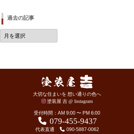
過去の記事
過
去
の
記
事
大切な住まいを 想い通りの色へ
塗装屋 吉 @ Instagram
受付時間：AM 9:00 〜 PM 6:00
079-455-9437
代表直通
090-5887-0062