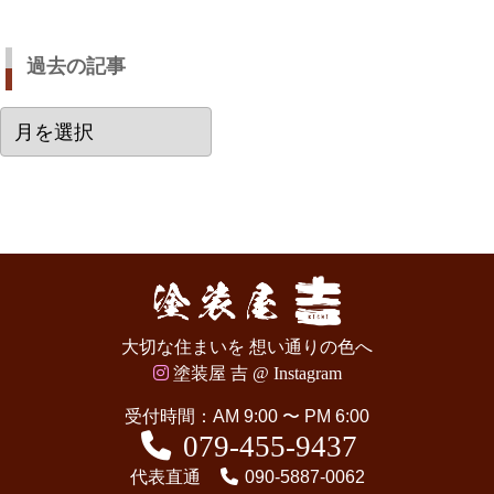
過去の記事
過
去
の
記
事
大切な住まいを 想い通りの色へ
塗装屋 吉 @ Instagram
受付時間：AM 9:00 〜 PM 6:00
079-455-9437
代表直通
090-5887-0062