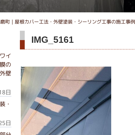
播磨町｜屋根カバー工法・外壁塗装・シーリング工事の施工事
IMG_5161
ワイ
膜の
外壁
18日
装・
25日
部分