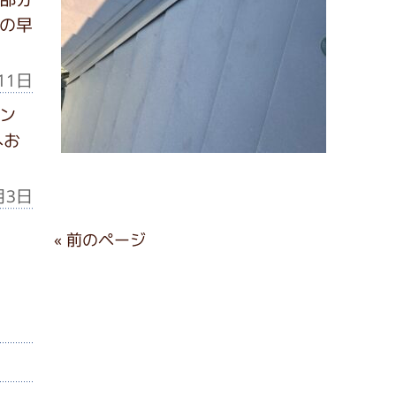
の早
11日
ン
へお
月3日
« 前のページ