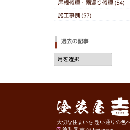
屋根修理・雨漏り修理 (54)
施工事例 (57)
過去の記事
過
去
の
記
事
大切な住まいを 想い通りの色
塗装屋 吉 @ Instagram