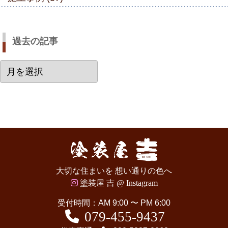
過去の記事
過
去
の
記
事
大切な住まいを 想い通りの色へ
塗装屋 吉 @ Instagram
受付時間：AM 9:00 〜 PM 6:00
079-455-9437