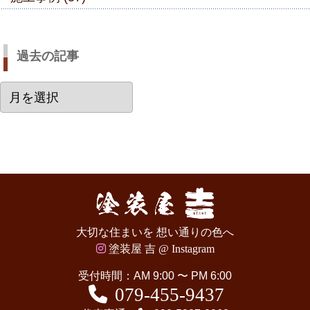
過去の記事
過
去
の
記
事
大切な住まいを 想い通りの色へ
塗装屋 吉 @ Instagram
受付時間：AM 9:00 〜 PM 6:00
079-455-9437