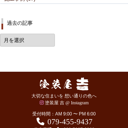
過去の記事
過
去
の
記
事
大切な住まいを 想い通りの色へ
塗装屋 吉 @ Instagram
受付時間：AM 9:00 〜 PM 6:00
079-455-9437