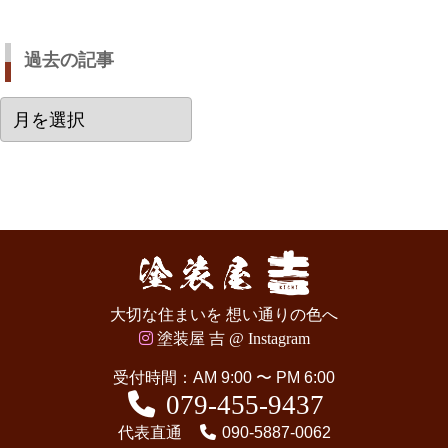
過去の記事
過
去
の
記
事
大切な住まいを 想い通りの色へ
塗装屋 吉 @ Instagram
受付時間：AM 9:00 〜 PM 6:00
079-455-9437
代表直通
090-5887-0062