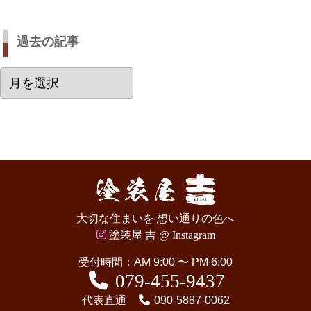
過去の記事
過
去
の
記
事
大切な住まいを 想い通りの色へ
塗装屋 吉 @ Instagram
受付時間：AM 9:00 〜 PM 6:00
079-455-9437
代表直通
090-5887-0062