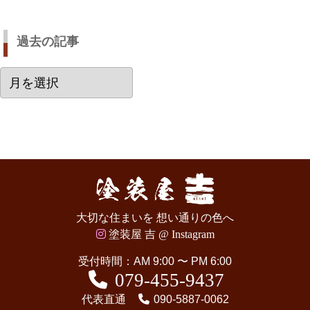
過去の記事
過
去
の
記
事
大切な住まいを 想い通りの色へ
塗装屋 吉 @ Instagram
受付時間：AM 9:00 〜 PM 6:00
079-455-9437
代表直通
090-5887-0062