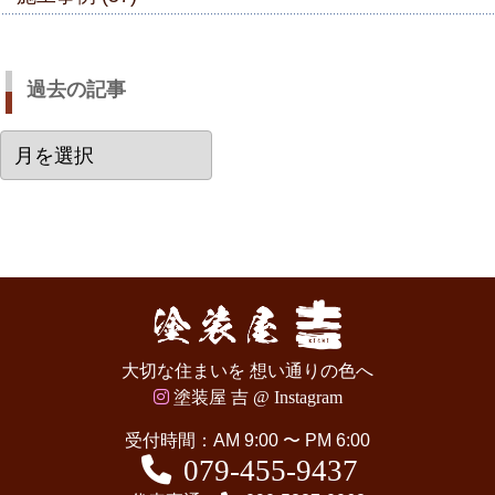
過去の記事
過
去
の
記
事
大切な住まいを 想い通りの色へ
塗装屋 吉 @ Instagram
受付時間：AM 9:00 〜 PM 6:00
079-455-9437