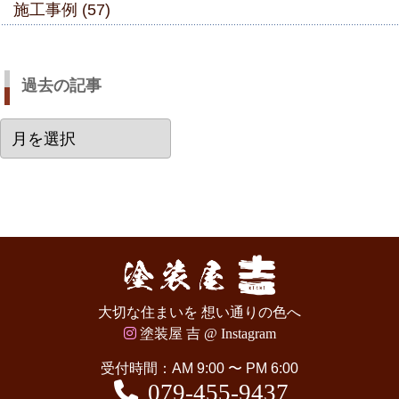
施工事例 (57)
過去の記事
過
去
の
記
事
大切な住まいを 想い通りの色へ
塗装屋 吉 @ Instagram
受付時間：AM 9:00 〜 PM 6:00
079-455-9437