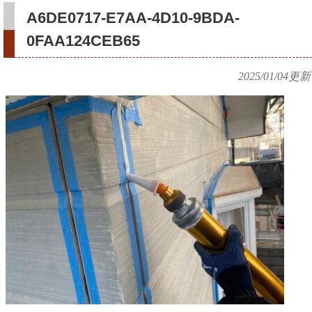
A6DE0717-E7AA-4D10-9BDA-
0FAA124CEB65
2025/01/04
更新