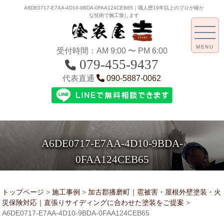
A6DE0717-E7AA-4D10-9BDA-0FAA124CEB65｜職人歴19年以上のプロが確か
な技術で施工致します
MENU
受付時間：AM 9:00 〜 PM 6:00
079-455-9437
代表直通
090-5887-0062
A6DE0717-E7AA-4D10-9BDA-
0FAA124CEB65
トップページ
>
施工事例
>
加古郡播磨町｜雹被害・屋根外壁塗装・火
災保険対応｜直張りサイディングに合わせた塗装をご提案
>
A6DE0717-E7AA-4D10-9BDA-0FAA124CEB65