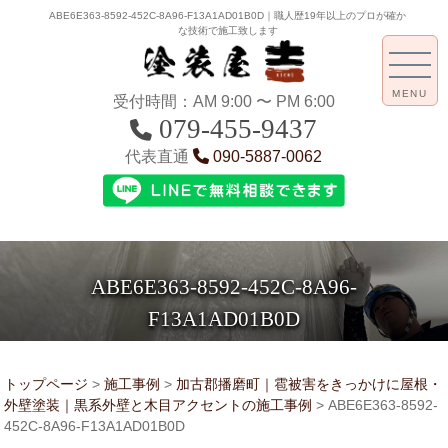
ABE6E363-8592-452C-8A96-F13A1AD01B0D｜職人歴19年以上のプロが確か
な技術で施工致します
MENU
受付時間：AM 9:00 〜 PM 6:00
079-455-9437
代表直通
090-5887-0062
ABE6E363-8592-452C-8A96-
F13A1AD01B0D
トップページ
>
施工事例
>
加古郡播磨町｜雹被害をきっかけに屋根・
外壁塗装｜黒系外壁と木目アクセントの施工事例
>
ABE6E363-8592-
452C-8A96-F13A1AD01B0D