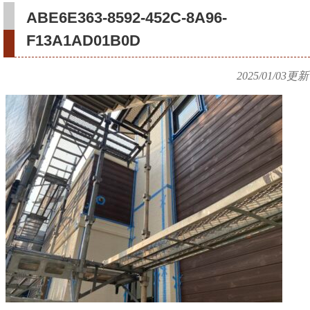
ABE6E363-8592-452C-8A96-
F13A1AD01B0D
2025/01/03
更新