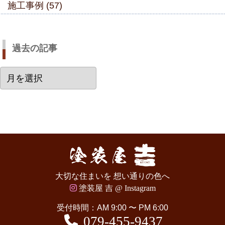
施工事例 (57)
過去の記事
過
去
の
記
事
大切な住まいを 想い通りの色へ
塗装屋 吉 @ Instagram
受付時間：AM 9:00 〜 PM 6:00
079-455-9437