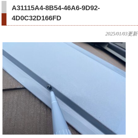
A31115A4-8B54-46A6-9D92-
4D0C32D166FD
2025/01/03
更新