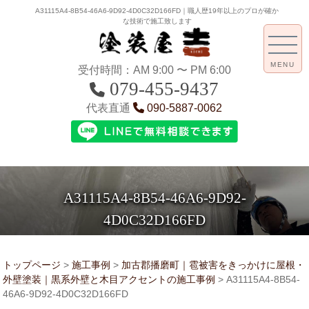
A31115A4-8B54-46A6-9D92-4D0C32D166FD｜職人歴19年以上のプロが確か
な技術で施工致します
MENU
受付時間：AM 9:00 〜 PM 6:00
079-455-9437
代表直通
090-5887-0062
A31115A4-8B54-46A6-9D92-
4D0C32D166FD
トップページ
>
施工事例
>
加古郡播磨町｜雹被害をきっかけに屋根・
外壁塗装｜黒系外壁と木目アクセントの施工事例
>
A31115A4-8B54-
46A6-9D92-4D0C32D166FD