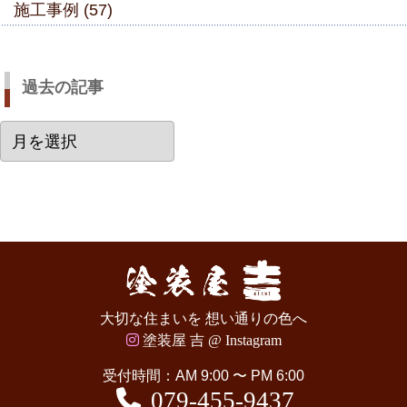
施工事例 (57)
過去の記事
過
去
の
記
事
大切な住まいを 想い通りの色へ
塗装屋 吉 @ Instagram
受付時間：AM 9:00 〜 PM 6:00
079-455-9437