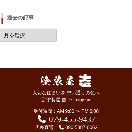
過去の記事
過
去
の
記
事
大切な住まいを 想い通りの色へ
塗装屋 吉 @ Instagram
受付時間：AM 9:00 〜 PM 6:00
079-455-9437
代表直通
090-5887-0062