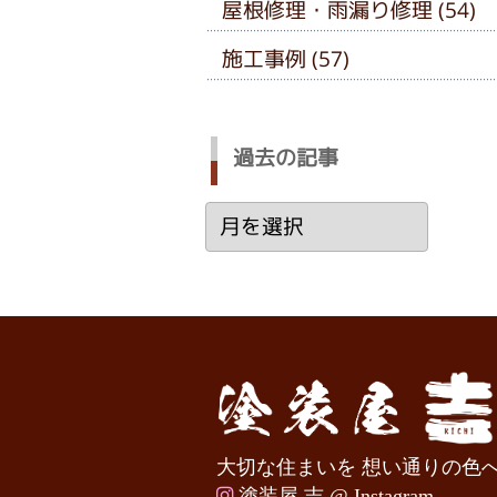
屋根修理・雨漏り修理 (54)
施工事例 (57)
過去の記事
過
去
の
記
事
大切な住まいを 想い通りの色
塗装屋 吉 @ Instagram