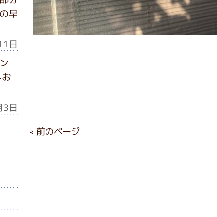
の早
11日
ン
へお
月3日
« 前のページ