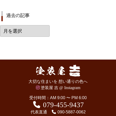
過去の記事
過
去
の
記
事
大切な住まいを 想い通りの色へ
塗装屋 吉 @ Instagram
受付時間：AM 9:00 〜 PM 6:00
079-455-9437
代表直通
090-5887-0062