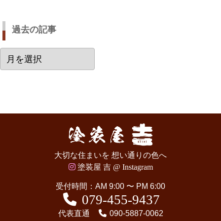
過去の記事
過
去
の
記
事
大切な住まいを 想い通りの色へ
塗装屋 吉 @ Instagram
受付時間：AM 9:00 〜 PM 6:00
079-455-9437
代表直通
090-5887-0062