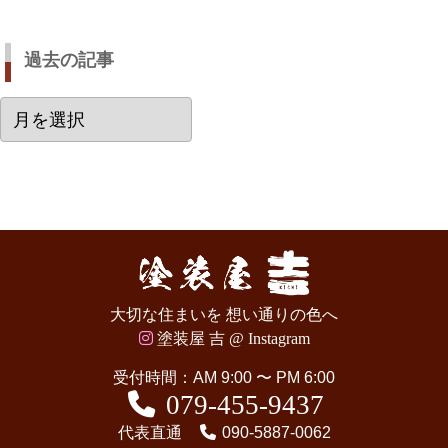
過去の記事
過
去
の
記
事
大切な住まいを 想い通りの色へ
塗装屋 吉 @ Instagram
受付時間：AM 9:00 〜 PM 6:00
079-455-9437
代表直通
090-5887-0062