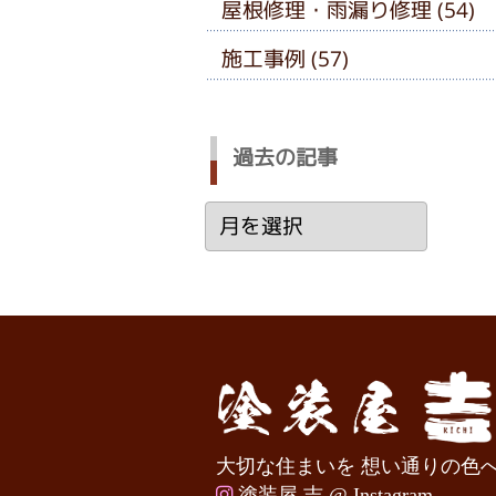
屋根修理・雨漏り修理 (54)
施工事例 (57)
過去の記事
過
去
の
記
事
大切な住まいを 想い通りの色
塗装屋 吉 @ Instagram