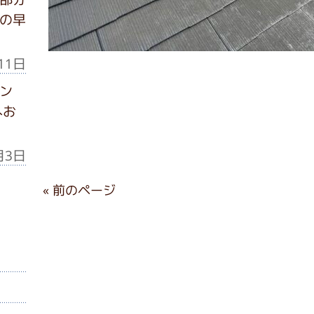
の早
11日
ン
へお
月3日
« 前のページ