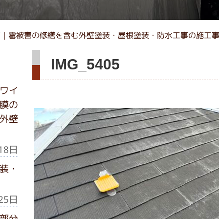
市｜雹被害の修繕を含む外壁塗装・屋根塗装・防水工事の施工
IMG_5405
ワイ
膜の
外壁
18日
装・
25日
部分