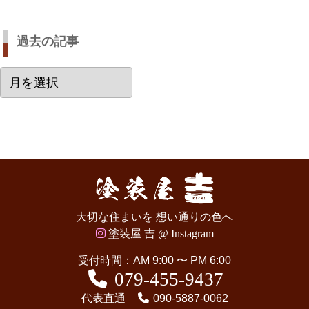
過去の記事
過
去
の
記
事
大切な住まいを 想い通りの色へ
塗装屋 吉 @ Instagram
受付時間：AM 9:00 〜 PM 6:00
079-455-9437
代表直通
090-5887-0062