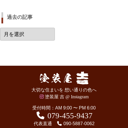
過去の記事
過
去
の
記
事
大切な住まいを 想い通りの色へ
塗装屋 吉 @ Instagram
受付時間：AM 9:00 〜 PM 6:00
079-455-9437
代表直通
090-5887-0062