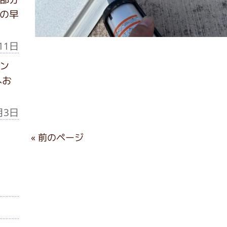
の早
11日
ン
へお
月3日
« 前のページ