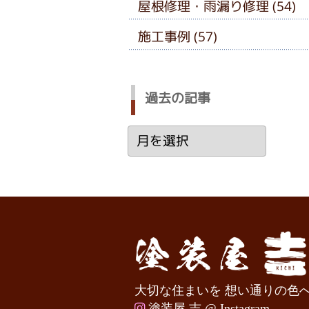
屋根修理・雨漏り修理 (54)
施工事例 (57)
過去の記事
過
去
の
記
事
大切な住まいを 想い通りの色
塗装屋 吉 @ Instagram