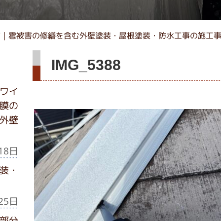
市｜雹被害の修繕を含む外壁塗装・屋根塗装・防水工事の施工
IMG_5388
ワイ
膜の
外壁
18日
装・
25日
部分