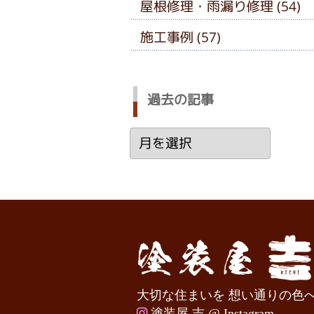
屋根修理・雨漏り修理 (54)
施工事例 (57)
過去の記事
過
去
の
記
事
大切な住まいを 想い通りの色
塗装屋 吉 @ Instagram