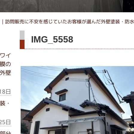
市｜訪問販売に不安を感じていたお客様が選んだ外壁塗装・防
IMG_5558
ワイ
膜の
外壁
18日
装・
25日
部分