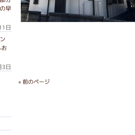
の早
11日
ン
へお
月3日
« 前のページ