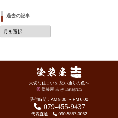
過去の記事
過
去
の
記
事
大切な住まいを 想い通りの色へ
塗装屋 吉 @ Instagram
受付時間：AM 9:00 〜 PM 6:00
079-455-9437
代表直通
090-5887-0062