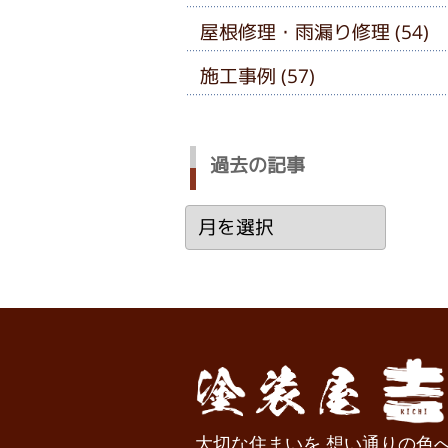
屋根修理・雨漏り修理 (54)
施工事例 (57)
過去の記事
過
去
の
記
事
大切な住まいを 想い通りの色