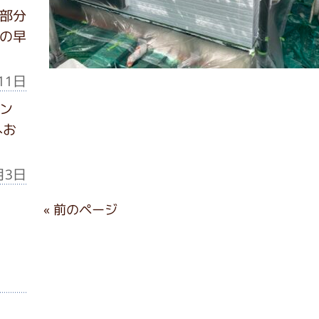
部分
の早
11日
ン
へお
月3日
« 前のページ