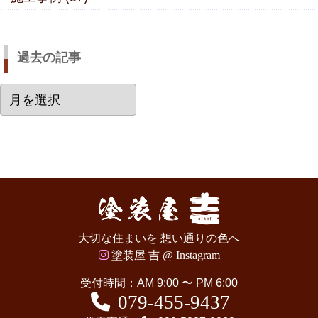
過去の記事
過
去
の
記
事
大切な住まいを 想い通りの色へ
塗装屋 吉 @ Instagram
受付時間：AM 9:00 〜 PM 6:00
079-455-9437