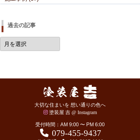
過去の記事
過
去
の
記
事
大切な住まいを 想い通りの色へ
塗装屋 吉 @ Instagram
受付時間：AM 9:00 〜 PM 6:00
079-455-9437